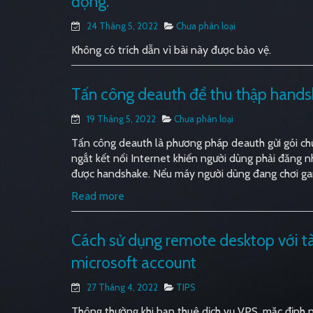
động.
24 Tháng 5, 2022
Chưa phân loại
Không có trích dẫn vì bài này được bảo vệ.
Tấn công deauth để thu thập hand
19 Tháng 5, 2022
Chưa phân loại
Tấn công deauth là phương pháp deauth gửi gói ch
ngắt kết nối Internet khiến người dùng phải đăng nh
được handshake. Nếu máy người dùng đang chơi game
Read more
Cách sử dụng remote desktop với tà
microsoft account
27 Tháng 4, 2022
TIPS
Thông thường khi bạn thuê dịch vụ VPS, mặc định n