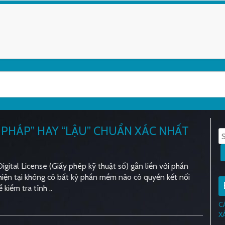
PHÁP” HAY “LẬU” CHUẨN XÁC NHẤT
gital License (Giấy phép kỹ thuật số) gắn liền với phần
hiện tại không có bất kỳ phần mềm nào có quyền kết nối
kiểm tra tính ..
C
X