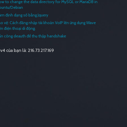
w to change the data directory for MySQL or MariaDB in
buntu/Debian
àm định dạng số bằng Jquery
o vệ: Cách đăng nhập tài khoản VoIP lên ứng dụng Wave
ên điện thoại di động.
ấn công deauth để thu thập handshake
Pv4 của bạn là: 216.73.217.169