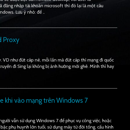
ã đăng nhập tài khoản microsoft thì đó lại là một câu
ndows. Lưu ý nhỏ: để ..
d Proxy
y. VD như đứt cáp nè, mỗi lần mà đứt cáp thì mạng đi quốc
uyền đi Sing lại không bị ảnh hưởng mới ghê. Mình thì hay
ate khi vào mạng trên Windows 7
 người vẫn sử dụng Windows 7 để phục vụ công việc, hoặc
c bậc phụ huynh lớn tuổi, sử dụng máy từ đời tống, cấu hình