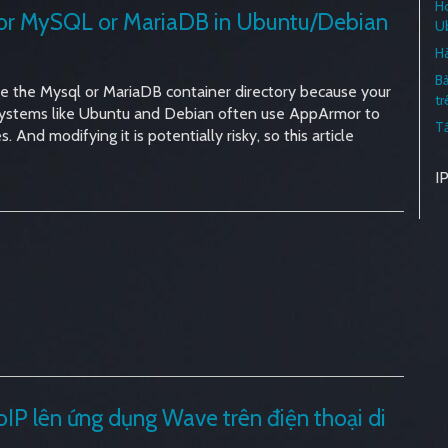
Ho
 for MySQL or MariaDB in Ubuntu/Debian
U
H
Bả
ge the Mysql or MariaDB container directory because your
tr
, systems like Ubuntu and Debian often use AppArmor to
T
 And modifying it is potentially risky, so this article
I
oIP lên ứng dụng Wave trên điện thoại di