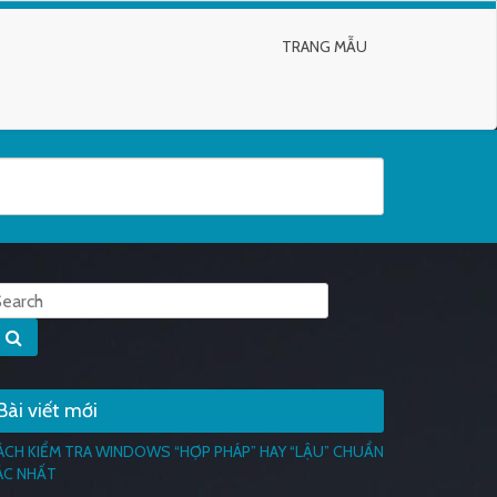
TRANG MẪU
Bài viết mới
ÁCH KIỂM TRA WINDOWS “HỢP PHÁP” HAY “LẬU” CHUẨN
ÁC NHẤT