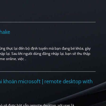
shake
ứng thực lại đến bộ định tuyến mà bạn đang bẻ khóa, gây
ập lại. Sau khi người dùng đăng nhập lại, bạn sẽ thu thập
 online, việc ..
i khoản microsoft | remote desktop with
ó sẽ được bật sẵn remote desktop, với user là